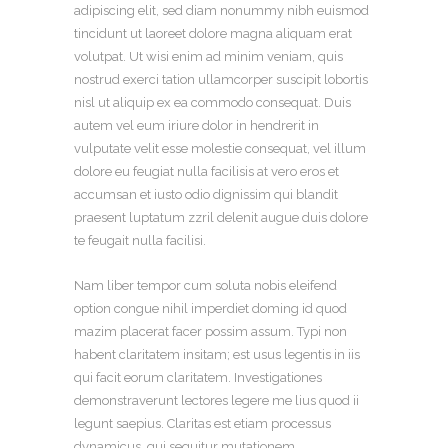
adipiscing elit, sed diam nonummy nibh euismod
tincidunt ut laoreet dolore magna aliquam erat
volutpat. Ut wisi enim ad minim veniam, quis
nostrud exerci tation ullamcorper suscipit lobortis
nisl ut aliquip ex ea commodo consequat. Duis
autem vel eum iriure dolor in hendrerit in
vulputate velit esse molestie consequat, vel illum
dolore eu feugiat nulla facilisis at vero eros et
accumsan et iusto odio dignissim qui blandit
praesent luptatum zzril delenit augue duis dolore
te feugait nulla facilisi.
Nam liber tempor cum soluta nobis eleifend
option congue nihil imperdiet doming id quod
mazim placerat facer possim assum. Typi non
habent claritatem insitam; est usus legentis in iis
qui facit eorum claritatem. Investigationes
demonstraverunt lectores legere me lius quod ii
legunt saepius. Claritas est etiam processus
dynamicus, qui sequitur mutationem