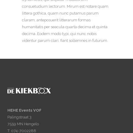
consuetudium lectorum. Mirum est notare quam
littera gothica, quam nunc putamus parum
claram, anteposuerit litterarum formas
humanitatis per seacula quarta decima et quinta
decima. Eodem modo typi, qui nunc nobis
videntur parum clari, fiant sollemnes in futurum.
HEHE Events VOF
Palingstraat 3
7559 MN Hengelo
T: 074-7002288