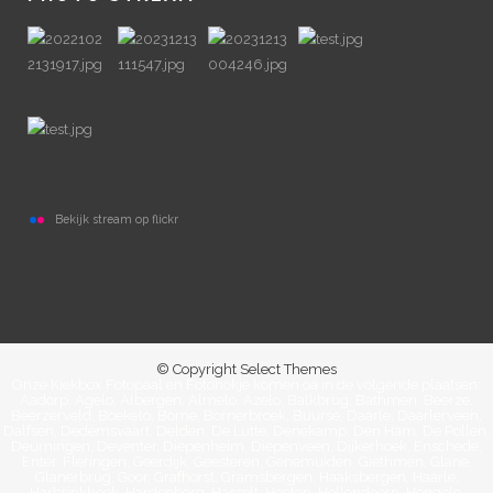
Bekijk stream op flickr
© Copyright Select Themes
Onze Kiekbox Fotopaal en Fotohokje komen oa in de volgende plaatsen:
Aadorp, Agelo, Albergen, Almelo, Azelo, Balkbrug, Bathmen, Beerze,
Beerzerveld, Boekelo, Borne, Bornerbroek, Buurse, Daarle, Daarlerveen,
Dalfsen, Dedemsvaart, Delden, De Lutte, Denekamp, Den Ham, De Pollen,
Deurningen, Deventer, Diepenheim, Diepenveen, Dijkerhoek, Enschede,
Enter, Fleringen, Geerdijk, Geesteren, Genemuiden, Giethmen, Glane,
Glanerbrug, Goor, Grafhorst, Gramsbergen, Haaksbergen, Haarle,
Harbrinkhoek, Hardenberg, Hasselt, Heeten, Hellendoorn, Hengelo,