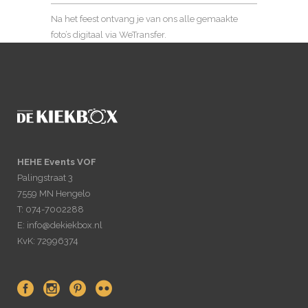
Na het feest ontvang je van ons alle gemaakte
foto’s digitaal via WeTransfer.
HEHE Events VOF
Palingstraat 3
7559 MN Hengelo
T: 074-7002288
E: info@dekiekbox.nl
KvK: 72996374