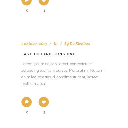
0
1
7 oktober 2013
In
By
De Kiekbox
LAST ICELAND SUNSHINE
Lorem ipsum dolor sit amet, consectetuer
adipiscing elit. Nam cursus. Morbi ut mi. Nullam
enim leo, egestas id, condimentum at, laoreet
mattis, massa....
0
3