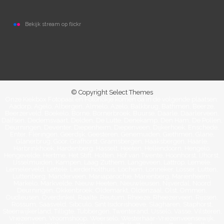
Bekijk stream op flickr
© Copyright Select Themes
Onze Kiekbox Fotopaal en Fotohokje komen oa in de volgende plaatsen:
Aadorp, Agelo, Albergen, Almelo, Azelo, Balkbrug, Bathmen, Beerze,
Beerzerveld, Boekelo, Borne, Bornerbroek, Buurse, Daarle, Daarlerveen,
Dalfsen, Dedemsvaart, Delden, De Lutte, Denekamp, Den Ham, De Pollen,
Deurningen, Deventer, Diepenheim, Diepenveen, Dijkerhoek, Enschede,
Enter, Fleringen, Geerdijk, Geesteren, Genemuiden, Giethmen, Glane,
Glanerbrug, Goor, Grafhorst, Gramsbergen, Haaksbergen, Haarle,
Harbrinkhoek, Hardenberg, Hasselt, Heeten, Hellendoorn, Hengelo,
Hengevelde, Hertme, Het Stift, Holten, Hof van Twente, Hoonhorst, IJhorst,
IJsselmuiden, Kampen, Laag Zuthem, Langeveen, Lattrop, Lemele,
Lemelerveld, Lettele, Lierderholthuis, Lochem, Lonneker, Losser, Lutten,
Luttenberg, Manderveen, Mariaparochie, Mariënberg, Mariënheem,
Markelo, Markvelde, Nieuw Heeten, Nieuwleusen, Nijverdal, Noord
Deurningen, Okkenbroek, Oldemarkt, Oldenzaal, Olst, Ommen,
Oudleusen, Overdinkel, Raalte, Reutum, Rheeze, Rheezerveen, Rijssen,
Rossum, Saasveld, Sibculo, Sint Isidorishoeve, Slagharen, Staphorst,
Steenwijkerland, Tilligte, Tubbergen, Twenterand, Usselo, Vasse, Vilsteren,
Vriezenveen, Vroomshoop, Weerselo, Westerhaar-Vriezenveensewijk,