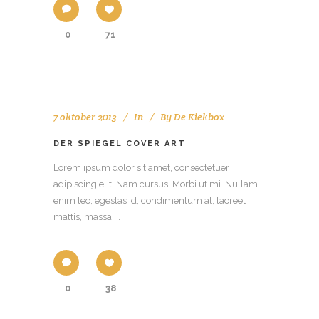
0
71
7 oktober 2013
In
By
De Kiekbox
DER SPIEGEL COVER ART
Lorem ipsum dolor sit amet, consectetuer
adipiscing elit. Nam cursus. Morbi ut mi. Nullam
enim leo, egestas id, condimentum at, laoreet
mattis, massa....
0
38