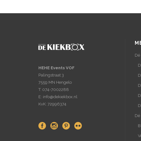
M
Dé
D
HEHE Events VOF
Palingstraat 3
D
7559 MN Hengelo
D
T: 074-7002288
D
E: info@dekiekbox.nl
KvK: 72996374
D
Dé 
B
V