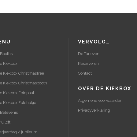
ENU
VERVOLG…
 Booths
Dé Tarieven
e Kiekbox
Reserveren
e Kiekbox ChristmasTree
Contact
e Kiekbox Christmasbooth
OVER DE KIEKBOX
e Kiekbox Fotopaal
Algemene voorwaarden
e Kiekbox Fotohokje
Privacyverklaring
Belevenis
ruiloft
erjaardag / jubileum